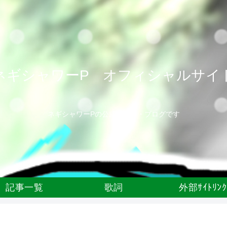
ネギシャワーP オフィシャルサイ
ネギシャワーPの公式サイト・ブログです
記事一覧
歌詞
外部ｻｲﾄﾘﾝｸ