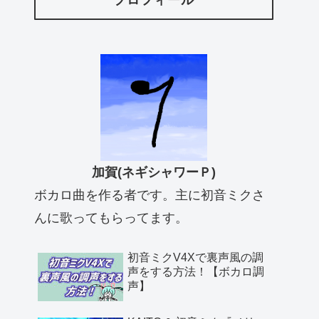
プロフィール
加賀(ネギシャワーＰ)
ボカロ曲を作る者です。主に初音ミクさ
んに歌ってもらってます。
初音ミクV4Xで裏声風の調
声をする方法！【ボカロ調
声】