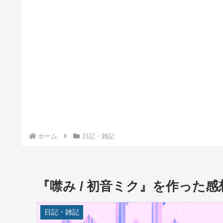
ホーム
日記・雑記
『噤み / 初音ミク』を作った感
日記・雑記