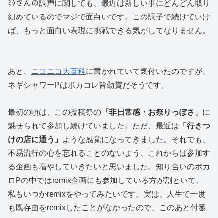
ﾐｸさんの調声に関しても、最近は新しい事にどんどん取り
組めているのでマジで面白いです。この調子で続けていけ
ば、もっと面白い表現に挑戦できる気がしてなりません。
あと、
ニコニコ大百科
に書かれていて気付いたのですが、
ネギシャワーPはボカコレ皆勤賞だそうです。
最初の頃は、この投稿祭の
「非日常感・お祭りっぽさ」
に
魅せられて参加し続けていました。ただ、最近は
「行きつ
けの店に通う」
ような感覚になってきました。それでも、
不易流行の心を忘れることのないよう、これからは参加す
る企画も増やしていきたいと思いました。知り合いのボカ
ロPの中ではremix企画にも参加している方が割といて、
私もいつかremixをやってみたいです。実は、人生で一度
も既存曲をremixしたことがなかったので、このあと付箋