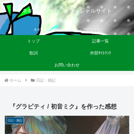
ネギシャワーP オフィシャルサイト
ネギシャワーPの公式サイト・ブログです
トップ
記事一覧
歌詞
外部ｻｲﾄﾘﾝｸ
お問い合わせ
ホーム
日記・雑記
『グラビティ / 初音ミク』を作った感想
日記・雑記