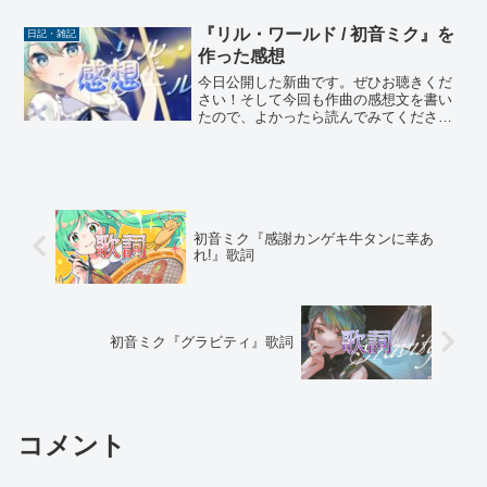
思って、昔に公開したボカロ曲を聴き返
していました。その中でも『イコイホリ
『リル・ワールド / 初音ミク』を
日記・雑記
ック』という曲が今も...
作った感想
今日公開した新曲です。ぜひお聴きくだ
さい！そして今回も作曲の感想文を書い
たので、よかったら読んでみてくださ
い。感想文今回、天から降ってきた第22
回プロセカNEXTのテーマが「チルい曲」
だというのを見たとき、正直自分の人生
の中でチルの概念が薄...
初音ミク『感謝カンゲキ牛タンに幸あ
れ!』歌詞
初音ミク『グラビティ』歌詞
コメント