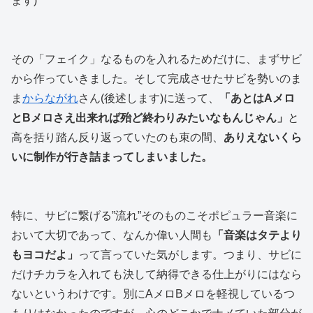
ます)
その「フェイク」なるものを入れるためだけに、まずサビ
から作っていきました。そして完成させたサビを勢いのま
ま
からながれ
さん(後述します)に送って、
「あとはAメロ
とBメロさえ出来れば殆ど終わりみたいなもんじゃん」
と
高を括り踏ん反り返っていたのも束の間、
ありえないくら
いに制作が行き詰まってしまいました。
特に、サビに繋げる”流れ”そのものこそポピュラー音楽に
おいて大切であって、なんか偉い人間も
「音楽はタテより
もヨコだよ」
って言っていた気がします。つまり、サビに
だけチカラを入れても決して納得できる仕上がりにはなら
ないというわけです。別にAメロBメロを軽視しているつ