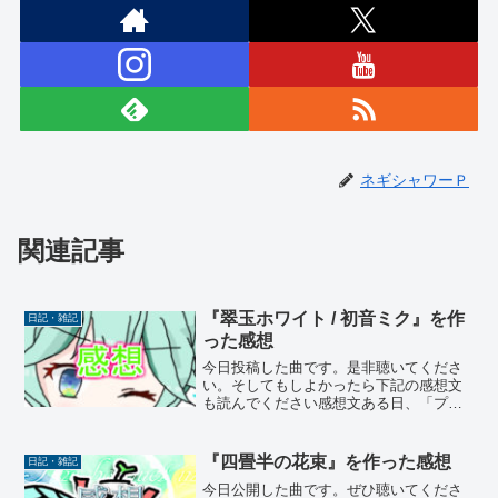
ネギシャワーＰ
関連記事
『翠玉ホワイト / 初音ミク』を作
日記・雑記
った感想
今日投稿した曲です。是非聴いてくださ
い。そしてもしよかったら下記の感想文
も読んでください感想文ある日、「プロ
ジェクトセカイ カラフルステージ！ feat.
初音ミク」というスマホゲームが主催す
る「一緒に作ろう！第１回楽曲コンテス
『四畳半の花束』を作った感想
日記・雑記
トプロセカN...
今日公開した曲です。ぜひ聴いてくださ