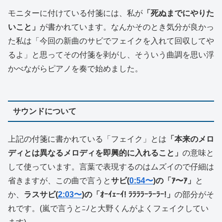
モニターに付けている付箋には、私が
「死ぬまでにやりた
いこと」
が書かれています。なんかそのとき気分が良かっ
た私は「今回の新曲のサビでフェイクを入れて回収してや
るよ」と思ってその付箋を剥がし、そういう曲調を思い浮
かべながらピアノを奏で始めました。
サウンドについて
上記の付箋に書かれている「フェイク」とは
「本来のメロ
ディとは異なるメロディを即興的に入れること」
の意味と
して使っています。言葉で表現するのはムズイので仔細は
省きますが、この曲で言うと
サビ(
0:54〜
)の「ｱ〜ｱ」
と
か、
ラスサビ(
2:03〜
)の「ｵｰｲｪｰｲ! ﾗﾗﾗﾗｰﾗｰﾗｰ!」
の部分がそ
れです。(嵐で言うとﾆﾉと大野くんがよくフェイクしてい