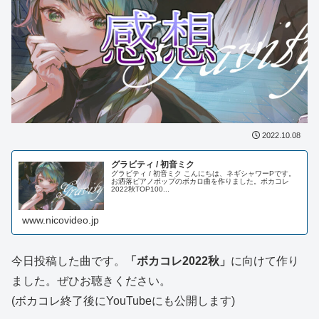
2022.10.08
グラビティ / 初音ミク
グラビティ / 初音ミク こんにちは、ネギシャワーPです。
お洒落ピアノポップのボカロ曲を作りました。ボカコレ
2022秋TOP100...
www.nicovideo.jp
今日投稿した曲です。
「ボカコレ2022秋」
に向けて作り
ました。ぜひお聴きください。
(ボカコレ終了後にYouTubeにも公開します)