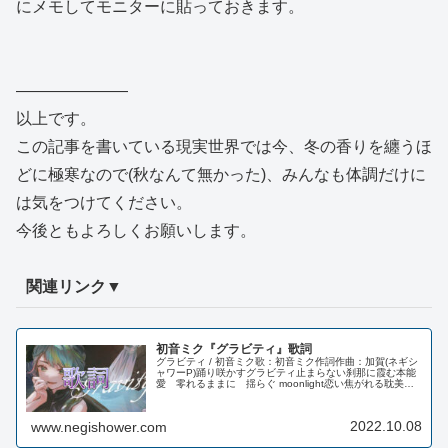
にメモしてモニターに貼っておきます。
―――――――
以上です。
この記事を書いている現実世界では今、冬の香りを纏うほ
どに極寒なので(秋なんて無かった)、みんなも体調だけに
は気をつけてください。
今後ともよろしくお願いします。
関連リンク▼
初音ミク『グラビティ』歌詞
グラビティ / 初音ミク歌：初音ミク作詞作曲：加賀(ネギシ
ャワーP)踊り咲かすグラビティ止まらない刹那に霞む本能
愛 零れるままに 揺らぐ moonlight恋い焦がれる耽美と
wine傀儡の如く研ぎ澄ます night未来の trap 暴く ...
2022.10.08
www.negishower.com