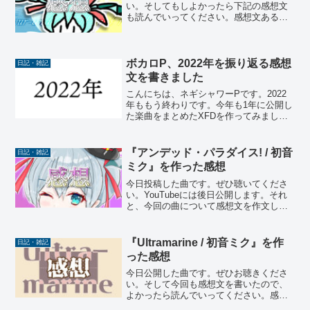
い。そしてもしよかったら下記の感想文
も読んでいってください。感想文ある日
「そういえば最近2516進行で曲作ってな
いな」って思い、その瞬間、2516で曲を
作らなければ全身のシナプスが爆散して
しまう時限爆弾が...
ボカロP、2022年を振り返る感想
日記・雑記
文を書きました
こんにちは、ネギシャワーPです。2022
年ももう終わりです。今年も1年に公開し
た楽曲をまとめたXFDを作ってみまし
た。ぜひ見ていってください。というこ
とで、今年も「1年間の活動まとめ感想
文」を書きました！よかったら読んでい
『アンデッド・パラダイス! / 初音
日記・雑記
ってください！早速...
ミク』を作った感想
今日投稿した曲です。ぜひ聴いてくださ
い。YouTubeには後日公開します。それ
と、今回の曲について感想文を作文した
ので、よかったら読んでいってくださ
い。感想文『泡沫未来』を投稿してから
半年以上経っていることが少し驚きでし
『Ultramarine / 初音ミク』を作
日記・雑記
た。私は、時間が攫っ...
った感想
今日公開した曲です。ぜひお聴きくださ
い。そして今回も感想文を書いたので、
よかったら読んでいってください。感想
文2023年は原点回帰の年にしてみようと