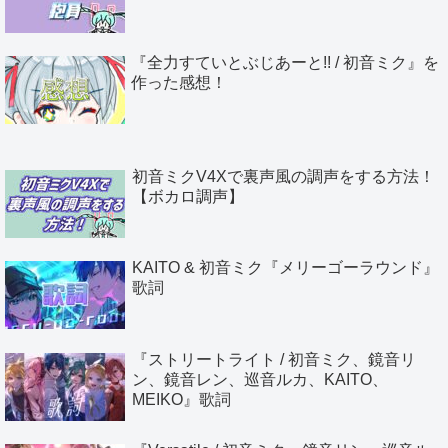
『全力すていとぶじあーと!! / 初音ミク』を
作った感想！
初音ミクV4Xで裏声風の調声をする方法！
【ボカロ調声】
KAITO & 初音ミク『メリーゴーラウンド』
歌詞
『ストリートライト / 初音ミク、鏡音リ
ン、鏡音レン、巡音ルカ、KAITO、
MEIKO』歌詞