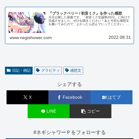
『ブラックベリー / 初音ミク』を作った感想
今日公開した新曲です。「初音ミク生誕祭2022」に向けて
完成させました。ぜひお聴きください！あと今回も感想文
を書いてみたので、よかったら読んでいってください。感
想文以前公開した『フルール/初音ミク』という楽曲がある
のですが、予想以上にリスナ...
2022.08.31
www.negishower.com
日記・雑記
グラビティ
感想文
シェアする
X
Facebook
はてブ
LINE
コピー
#ネギシャワーＰをフォローする