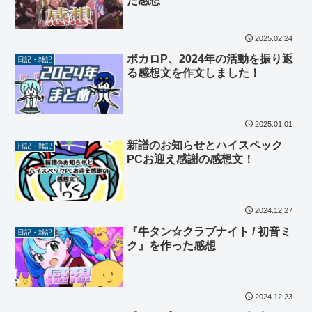
た感想
2025.02.24
ボカロP、2024年の活動を振り返
日記・雑記
る感想文を作文しました！
2025.01.01
新譜のお知らせとハイスペック
日記・雑記
PCお迎え感謝の感想文！
2024.12.27
『牛タン☆クラブナイト / 初音ミ
日記・雑記
ク』を作った感想
2024.12.23