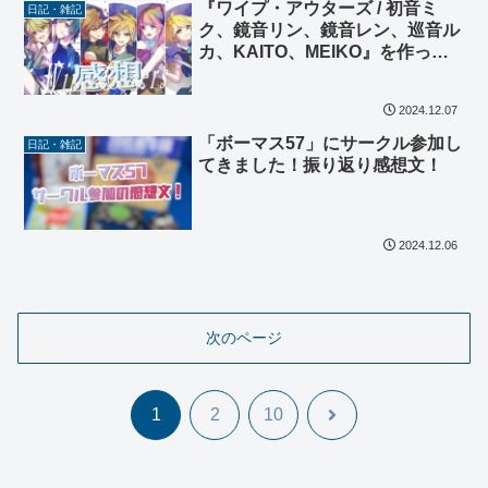
『ワイプ・アウターズ / 初音ミ
日記・雑記
ク、鏡音リン、鏡音レン、巡音ル
カ、KAITO、MEIKO』を作った
感想
2024.12.07
「ボーマス57」にサークル参加し
日記・雑記
てきました！振り返り感想文！
2024.12.06
次のページ
次
1
2
10
へ