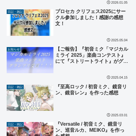
2026.01.05
プロセカ クリフェス2025にサー
日記・雑記
クル参加しました！感謝の感想
文！
2025.05.04
【ご報告】『初音ミク「マジカル
お知らせ
ミライ 2025」楽曲コンテスト』
にて『ストリートライト』がグラ
ンプリに選ばれました！！【感
謝】
2025.04.15
『至高ロック / 初音ミク、鏡音リ
日記・雑記
ン、鏡音レン』を作った感想
2025.03.01
『Versatile / 初音ミク、鏡音リ
日記・雑記
ン、巡音ルカ、MEIKO』を作っ