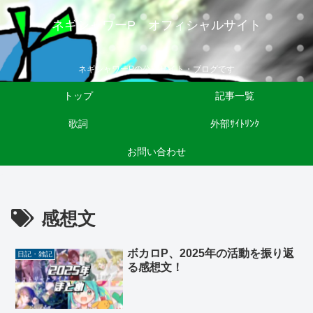
ネギシャワーP オフィシャルサイト
ネギシャワーPの公式サイト・ブログです
トップ
記事一覧
歌詞
外部ｻｲﾄﾘﾝｸ
お問い合わせ
感想文
ボカロP、2025年の活動を振り返
日記・雑記
る感想文！