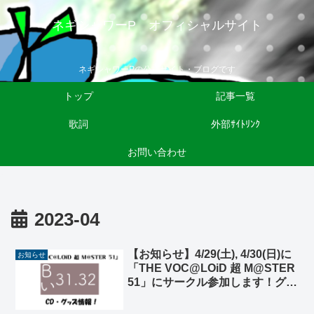
ネギシャワーP オフィシャルサイト
ネギシャワーPの公式サイト・ブログです
トップ
記事一覧
歌詞
外部ｻｲﾄﾘﾝｸ
お問い合わせ
2023-04
【お知らせ】4/29(土), 4/30(日)に
お知らせ
「THE VOC@LOiD 超 M@STER
51」にサークル参加します！グッ
ズ情報！【B(い)31. 32】