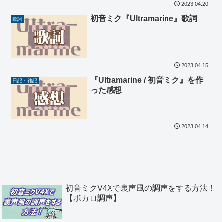
2023.04.20
初音ミク『Ultramarine』歌詞
歌詞
2023.04.15
『Ultramarine / 初音ミク』を作
日記・雑記
った感想
2023.04.14
初音ミクV4Xで裏声風の調声をする方法！
【ボカロ調声】