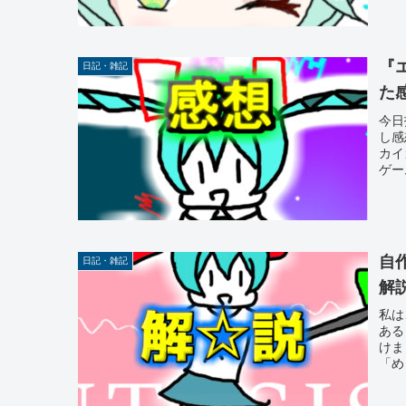
『
日記・雑記
た
今日
し感
カイ
ゲー
自
日記・雑記
解
私は
ある
けま
「め