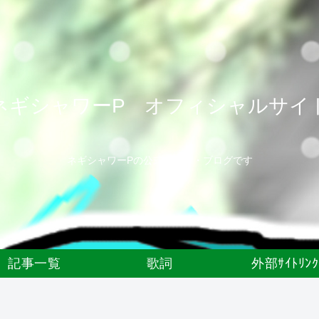
ネギシャワーP オフィシャルサイ
ネギシャワーPの公式サイト・ブログです
記事一覧
歌詞
外部ｻｲﾄﾘﾝｸ