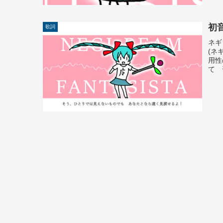
初
歌詞
ネギ
(ネ
用性
て 