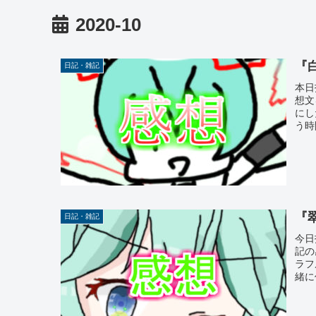
2020-10
『
日記・雑記
本日
想文
にし
う時
『
日記・雑記
今日
記の
ラフ
緒に