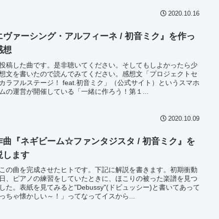
2020.10.16
エヴァーシング・アルフィーネ / 初音ミク』を作っ
感想
投稿した曲です。是非聴いてください。そしてもしよかったら少
想文を書いたので読んでみてください。感想文「プロジェクトセ
カラフルステージ！ feat.初音ミク」（公式サイト）というスマホ
ムの運営が開催している「一緒に作ろう！第１...
2020.10.09
作曲『ネギビーム☆ファンタジスタ / 初音ミク』を
説します
この曲を完成させたヒトです。下記に解説を書きます。初期衝動
日、ピアノの練習をしていたときに、ほこりの被った楽譜を見つ
した。表紙を見てみると"Debussy"(ドビュッシー)と書いてあって
っちゃ懐かしい～！」ってなってイスから...