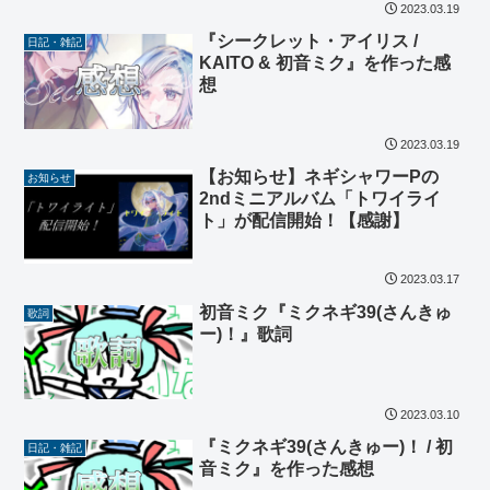
2023.03.19
『シークレット・アイリス /
日記・雑記
KAITO & 初音ミク』を作った感
想
2023.03.19
【お知らせ】ネギシャワーPの
お知らせ
2ndミニアルバム「トワイライ
ト」が配信開始！【感謝】
2023.03.17
初音ミク『ミクネギ39(さんきゅ
歌詞
ー)！』歌詞
2023.03.10
『ミクネギ39(さんきゅー)！ / 初
日記・雑記
音ミク』を作った感想