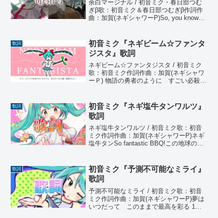
余白マージナル / 初音ミク・春日部つむ
ぎβ歌：初音ミク＆春日部つむぎβ作詞作
曲：加賀(ネギシャワーP)So, you know
the end 終焉を紡ぎゆらり、この未来に
浮かぶあるいは アイを還す方みたい限
界の先で脈打つ明日へそう、誘っ...
初音ミク『ネギビーム☆ファンタ
歌詞
ジスタ』歌詞
ネギビーム☆ファンタジスタ / 初音ミク
歌：初音ミク作詞作曲：加賀(ネギシャワ
ーＰ) 物語の勇者のように すごい必殺技
を使いたいな汎用性の高い技なら それ
だけで世界と渡り合えそうだめっちゃ修
行して 習得したぜネギビーム！そう、
初音ミク『ネギ塩牛タンワルツ』
歌詞
ひとりでは見え...
歌詞
ネギ塩牛タンワルツ / 初音ミク歌：初音
ミク作詞作曲：加賀(ネギシャワーP)ネギ
塩牛タンSo fantastic BBQ!この地球の真
ん中でキミへの愛を叫ぼう美味しさの思
い出を切り取っていたいキミの味はもう
未来を超えていく銀河の彼方へどこま...
初音ミク『予測不可能なミライ』
歌詞
歌詞
予測不可能なミライ / 初音ミク歌：初音
ミク作詞作曲：加賀(ネギシャワーP)夢は
いつだって このままで最高を彩る 1ペ
ージ少しずつ輝く stage描いたストーリ