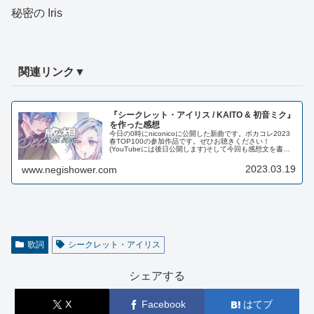
秘密の Iris
関連リンク▼
『シークレット・アイリス / KAITO & 初音ミク』
を作った感想
今日の0時にniconicoに公開した新曲です。ボカコレ2023
春TOP100の参加作品です。ぜひお聴きください！
(YouTubeには後日公開します)そして今回も感想文を書い
てみたので、よかったら読んでいってください。感想文
2023年は「新...
2023.03.19
www.negishower.com
歌詞
シークレット・アイリス
シェアする
X
Facebook
はてブ