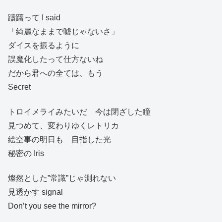
躊躇って I said
「綺麗なままで嘘じゃないさ」
ダイスを振るように
誤魔化したって仕方ないね
だから君への全ては、もう
Secret
トロイメライみたいだ 今は閉ざした瞳
見つめて、変わりゆくレトリカ
絵空事の明日も 目指した光
秘密の Iris
燦然とした”常識”じゃ測れない
見透かす signal
Don’t you see the mirror?