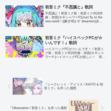
ーは 今までも君だけの光だから明日の
面影さえ 想いを超えるかけがえのない
初音ミク『不思議と』歌詞
歌詞
ミライは...
不思議と / 初音ミク歌：初音ミク作詞作
曲：加賀(ネギシャワーP)(Just fly to the
new world！)(解き明かす dreamers)歩き
だして、つまずいて夢中になって 描い
た夢の欠片集まって、輝いてそう、day
by ...
初音ミク『ハイスペックPCが☆
歌詞
いんです！』歌詞
ハイスペックPCが☆いんです！ / 初音ミ
ク歌：初音ミク作詞作曲：加賀(ネギシャ
ワーＰ)ハイスペックPCが欲しい！ 世界
の真ん中で叫び散らすハイスペックPC、
君の名前呼ぶだけでバラ色さハイスペッ
クPC ああ、ハイスペックPC, yeahハ
イ...
『シークレット・アイリス / KAITO & 初
音ミク』を作った感想
『Ultramarine / 初音ミク』を作った感想