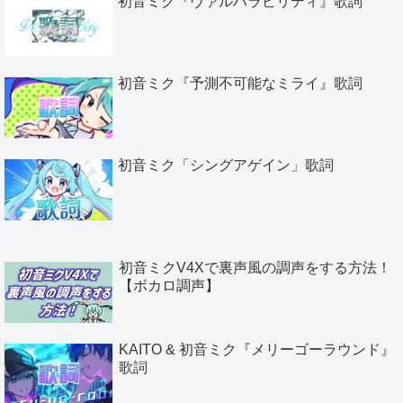
初音ミク『ヴァルハラビリティ』歌詞
初音ミク『予測不可能なミライ』歌詞
初音ミク「シングアゲイン」歌詞
初音ミクV4Xで裏声風の調声をする方法！
【ボカロ調声】
KAITO & 初音ミク『メリーゴーラウンド』
歌詞