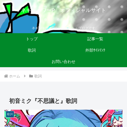
ネギシャワーP オフィシャルサイト
ネギシャワーPの公式サイト・ブログです
トップ
記事一覧
歌詞
外部ｻｲﾄﾘﾝｸ
お問い合わせ
ホーム
歌詞
初音ミク『不思議と』歌詞
歌詞