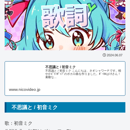
2024.06.07
不思議と / 初音ミク
不思議と / 初音ミク こんにちは、ネギシャワーＰです。軽
やかﾋﾟｱﾉﾎﾟｯﾌﾟのボカロ曲を作りました。ﾎﾞｰｶﾙはﾐｸさん！
素敵な...
www.nicovideo.jp
不思議と / 初音ミク
歌：初音ミク