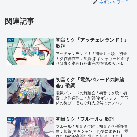
ネギシャワーＰ
関連記事
初音ミク『アッチェレランド！』
歌詞
歌詞
アッチェレランド！ / 初音ミク歌：初音
ミク作詞作曲：加賀(ネギシャワーＰ)始ま
りは青く彩られた未完の憧憬移ろいゆく
景色に惹かれて色褪せないくらい強く輝
いているshowcase暗い気持ちも そっと
かき消すように謎めく今 解き明かしに
初音ミク『電気パレードの舞踏
歌詞
ゆこうと...
会』歌詞
電気パレードの舞踏会 / 初音ミク歌：初
音ミク作詞作曲：加賀(ネギシャワーP)偶
然の綻び 揺らぐ灯火必然はテレパシー
Don't you see me?世界は花色体裁、隠
された傀儡のregretLilac 秘密を添えて精
悍、スクリーンに映...
初音ミク『フルール』歌詞
歌詞
フルール / 初音ミク歌：初音ミク作詞作
曲：加賀(ネギシャワーP)夢にまみれ 零
れた secret宵闇に隠した紅今、まだ未来