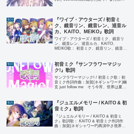
の中My love 雫の静寂 night期待は So
vanilla もう切ない甘い starlight サファ
イア...
『ワイプ・アウターズ / 初音ミ
歌詞
ク、鏡音リン、鏡音レン、巡音ル
カ、KAITO、MEIKO』歌詞
ワイプ・アウターズ / 初音ミク、鏡音リ
ン、鏡音レン、巡音ルカ、KAITO、
MEIKO歌： 初音ミク、鏡音リン、鏡音レ
ン、巡音ルカ、KAITO、MEIKO作詞作
曲：加賀(ネギシャワーP)未来世界 燻る
アイさえ find outいま、駆け抜け...
初音ミク『サンフラワーマジッ
歌詞
ク!』歌詞
サンフラワーマジック! / 初音ミク歌：初
音ミク作詞作曲：加賀(ネギシャワーＰ)幽
玄 just follow me そう今宵、世界は夏色
三千未来 tiny 短絡的なseesaw game風
前の灯火瞬くダンスホール 抜け出して
情熱纏い歌う t...
『ジュエルメモリー / KAITO & 初
歌詞
音ミク』歌詞
『ジュエルメモリー / KAITO & 初音ミ
ク』歌詞歌： KAITO & 初音ミク作詞作
曲：加賀(ネギシャワーP)再演中さ視界が
不安定 まるで世界の仕様震えるアイ