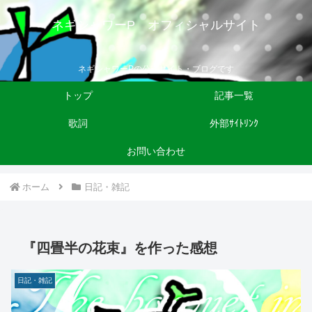
ネギシャワーP オフィシャルサイト
ネギシャワーPの公式サイト・ブログです
トップ
記事一覧
歌詞
外部ｻｲﾄﾘﾝｸ
お問い合わせ
ホーム
日記・雑記
『四畳半の花束』を作った感想
日記・雑記