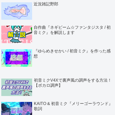
近況雑記野郎
自作曲『ネギビーム☆ファンタジスタ / 初
音ミク』を解説します
『ゆらめきせかい / 初音ミク』を作った感
想
初音ミクV4Xで裏声風の調声をする方法！
【ボカロ調声】
KAITO & 初音ミク『メリーゴーラウンド』
歌詞