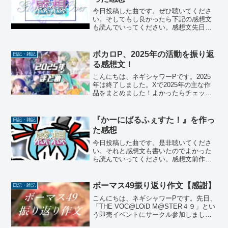
今日投稿した曲です。ぜひ聴いてくださ
い。そしてもし良かったら下記の感想文
も読んでいってください。感想文先日、
『泡沫未来』がプロセカの楽曲コンテス
トで採用されたことで、私の中でパラダ
イムシフトが起きたので、向こう半年間
ボカロP、2025年の活動を振り返
日記・雑記
の活動スケジュールは一旦...
る感想文！
こんにちは、ネギシャワーPです。2025
年は終了しました。Xで2025年の主な作
品をまとめました！よかったらチェック
してください。2025年の主な活動は以下
の通りです。公開したボカロMVVersatile
/ 初音ミク、鏡音リン、巡音ルカ、...
『かーにばるふぇすた！』を作っ
日記・雑記
た感想
今日投稿した曲です。是非聴いてくださ
い。それと感想文も書いたのでよかった
ら読んでいってください。感想文前作
『ネギちゃんティーはいかが？？』をリ
メイクしながら分析していたときに、過
去の自分は分数コードをかなり多用して
ボーマス49振り返り作文【感謝】
日記・雑記
いた、ということに気が付き...
こんにちは、ネギシャワーPです。先日、
「THE VOC@LOiD M@STER４９」とい
う即売イベントにサークル参加しまし
た！当日スペースに来ていただけた人々