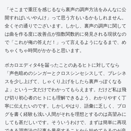
「そこまで重圧を感じるなら裏声の調声方法をみんなに公
開すればいいやんけ」って思う方もいるかもしれません。
全くその通りでございます。しかし、裏声の調声に関して
は曲を作る度に改善点が指数関数的に発見される現状なの
で「これが俺の答えだ！」って言えるようになるまで、め
ちゃくちゃ時間がかかると思います。
ボカロエディタ4を齧ったことのあるヒトに対してなら
「声色暗めのシンガーとクロスシンセシスして、ブレシネ
スを少し上げて、しゃくり上げをしたら裏声っぽくなる
よ」という一文だけでわかってもらえます。だけど私は飛
び切り初心者のヒトにも理解できるよう、わかりやすく丁
寧に伝えたいのです。しかしやはり、語彙に乏しく、ブロ
グを書く経験も浅い人間がそれを理想とするのは高望みに
しても甚だしいです。そういうわけで、まずは簡単に再現
できる調声法の記事を量産することから始めてみるのが良