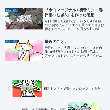
に感謝を！そして今回の記事ではボーマ
ス49全体の振り返り作文を書こうと思い
ます。早...
『余白マージナル / 初音ミク・春
日記・雑記
日部つむぎβ』を作った感想
今日公開した新曲です。ﾐｸさん＆春日部
つむぎβさんのデュエット曲です！ぜひお
聴きください。そして今回も作曲の感想
文を作文したので、よかったら読んでい
ってください。感想文VOCALOID βが3月
31日に一度クローズする前に、春日部つ
最近のこと。
日記・雑記
むぎβさ...
最近のこと。先日、今まで作ってきた自
作曲(436系だけ)のまとめ動画をTwitterに
アップしました。よかったら見てくださ
い。さて、なぜ今回この動画を作ったか
というと、PCのストレージを空けるた
め、今までTwitter用に作ってた動画を削
除...
初音ミク『ネギ塩牛タンロック！』歌詞
初音ミク『四畳半の花束』歌詞