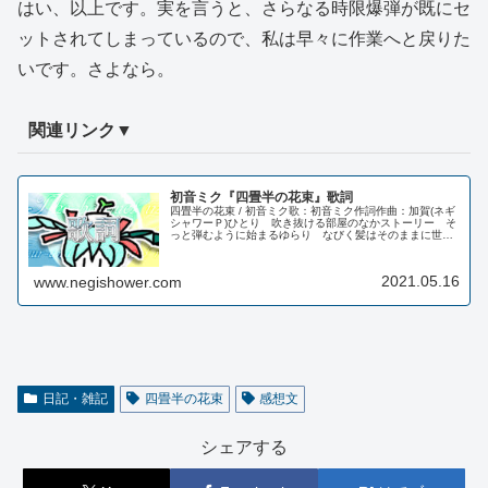
はい、以上です。実を言うと、さらなる時限爆弾が既にセ
ットされてしまっているので、私は早々に作業へと戻りた
いです。さよなら。
関連リンク▼
初音ミク『四畳半の花束』歌詞
四畳半の花束 / 初音ミク歌：初音ミク作詞作曲：加賀(ネギ
シャワーＰ)ひとり 吹き抜ける部屋のなかストーリー そ
っと弾むように始まるゆらり なびく髪はそのままに世界
に笑顔を向ける準備を！水色の花を窓辺に添えて今、ただ
私が出来ることだけどこに...
2021.05.16
www.negishower.com
日記・雑記
四畳半の花束
感想文
シェアする