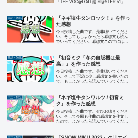
「THE VOC@LOiD 超 M@STER 51」に
2日間サークル参加してきました！ニコニ
コ超会議には初参加で、めっちゃ楽しか
ったです！今回の記事では当日の様子を
『ネギ塩牛タンロック！』を作っ
日記・雑記
全...
た感想
今日投稿した曲です。是非聴いてくださ
い。そしてもしよかったら感想文も読ん
でいってください。感想文この世には
「好きこそ物の上手なれ」という言葉が
存在しています。ある日、「せっかくこ
の概念がある世界線に生きているのだか
『初音ミク「冬の自販機は最
日記・雑記
ら、これに則って作曲活動を...
高」』を作った感想
今日投稿した曲です。是非聴いてくださ
い。そして下記に少し感想文を書いたの
で、もしよかったら読んでいってくださ
い。感想文最近、自販機への好感度が加
速していて、それはコンビニとかで買う
より安いっていうのも理由になるのだけ
『ネギ塩牛タンワルツ / 初音ミ
日記・雑記
れど、やっぱり一番は「家...
ク』を作った感想
今日投稿した曲です。ぜひお聴きくださ
い。そして今回も作曲の感想文を作文し
たので、よかったら読んでいってくださ
い。感想文ワルツはおおよそショパンさ
んから吸収しました。特に『子犬のワル
ツ』や『ノクターン(Op.9-2)』はクラシッ
「SNOW MIKU 2023」クリエイ
日記・雑記