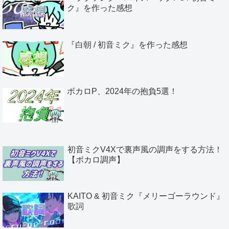
ク』を作った感想
『白朝 / 初音ミク』を作った感想
ボカロP、2024年の抱負5選！
初音ミクV4Xで裏声風の調声をする方法！
【ボカロ調声】
KAITO & 初音ミク『メリーゴーラウンド』
歌詞