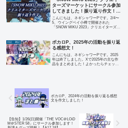
クを知らないヒ...
ターズマーケットにサークル参加
してきました！振り返り作文！
【感謝】
こんにちは、ネギシャワーPです。2/4〜
5、ウイングベイ小樽で開催された
「SNOW MIKU 2023」クリエイターズマ
ーケットに「ネギシャワーパーティ」で
サークル参加してきました！今回もたく
さんのリスナーにお越しいただけて、感
ボカロP、2025年の活動を振り返
日記・雑記
謝カンゲキ雨...
る感想文！
こんにちは、ネギシャワーPです。2025
年は終了しました。Xで2025年の主な作
品をまとめました！よかったらチェック
してください。2025年の主な活動は以下
の通りです。公開したボカロMVVersatile
/ 初音ミク、鏡音リン、巡音ルカ、...
ボカロP、2024年の活動を振り返る感想
文を作文しました！
【告知】1/26(日)開催「THE VOC＠LOiD
M＠STER 58」にサークル参加します！
新譜＆グッズ情報！【A17.18】