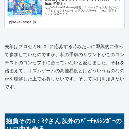
feat. 初音ミク
セガ×Colorful Paletteが贈る、スマートフォン向けゲーム
『プロジェクトセカイ カラフルステージ！ feat. 初音ミ
ク』の公式サイト
pjsekai.sega.jp
去年はプロセカNEXTに応募する時みたいに即興的に作っ
て参加していたのですが、私の手癖のサウンドがこのコン
テストのコンセプトに合っていないと感じました。それを
踏まえて、リズムゲームの高難易度とはどういうものなの
かを理解した上で応募したいです。そして採用を頂きたい
です。
抱負その4：ﾐｸさん以外のﾊﾞｰﾁｬﾙｼﾝｶﾞｰの
ソロ曲を作る