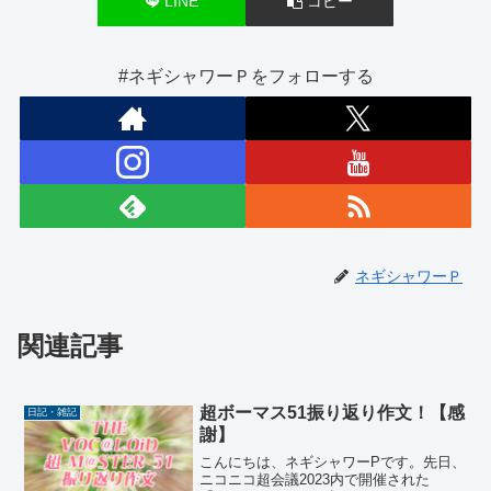
LINE
コピー
#ネギシャワーＰをフォローする
ネギシャワーＰ
関連記事
超ボーマス51振り返り作文！【感
日記・雑記
謝】
こんにちは、ネギシャワーPです。先日、
ニコニコ超会議2023内で開催された