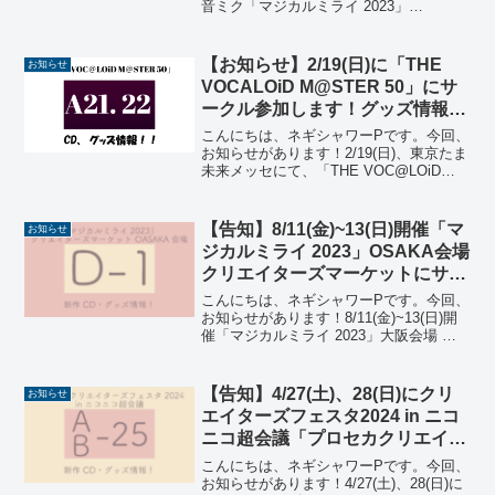
音ミク「マジカルミライ 2023」
OFFICIAL ALBUMに新曲『インビテーシ
ョン！』がボーナストラックとして収録
されます！やったー！このCDアルバムは
【お知らせ】2/19(日)に「THE
お知らせ
2023年...
VOCALOiD M@STER 50」にサ
ークル参加します！グッズ情報！
【A21. 22】
こんにちは、ネギシャワーPです。今回、
お知らせがあります！2/19(日)、東京たま
未来メッセにて、「THE VOC@LOiD
M@STER 50」にサークル参加します！
サークル名は「ネギシャワーパーティ」
です。当日は【A21. 22】のスペ...
【告知】8/11(金)~13(日)開催「マ
お知らせ
ジカルミライ 2023」OSAKA会場
クリエイターズマーケットにサー
クル参加します！新作CD・グッ
こんにちは、ネギシャワーPです。今回、
ズ情報！【D-1】
お知らせがあります！8/11(金)~13(日)開
催「マジカルミライ 2023」大阪会場 ク
リエイターズマーケットにサークル参加
します！詳細は以下の通りです。日時：8
月11日(金)、12日(土)、13日(...
【告知】4/27(土)、28(日)にクリ
お知らせ
エイターズフェスタ2024 in ニコ
ニコ超会議「プロセカクリエイタ
ーズマーケット」にサークル参加
こんにちは、ネギシャワーPです。今回、
します！新作CD情報！
お知らせがあります！4/27(土)、28(日)に