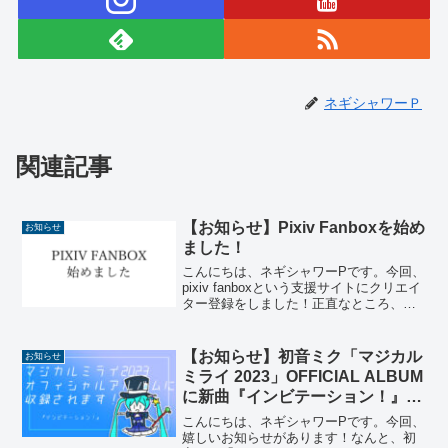
ネギシャワーＰ
関連記事
【お知らせ】Pixiv Fanboxを始め
お知らせ
ました！
こんにちは、ネギシャワーPです。今回、
pixiv fanboxという支援サイトにクリエイ
ター登録をしました！正直なところ、見
切り発車的に始めてみたので、このサイ
トで何をするのかはほとんど未定です。
とにかく始めてみなければなにも始まら
【お知らせ】初音ミク「マジカル
お知らせ
ないので...
ミライ 2023」OFFICIAL ALBUM
に新曲『インビテーション！』が
収録されます！【感謝】
こんにちは、ネギシャワーPです。今回、
嬉しいお知らせがあります！なんと、初