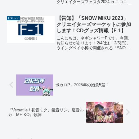
クリエイターズフェスタ2024 in ニコニコ
【A(B)-25】
超会議「プロセカクリエイターズマーケ
ット」にサークル参加します！サークル
名は「ネギシャワーパーティ」です。
【告知】「SNOW MIKU 2023」
お知らせ
当...
クリエイターズマーケットに参加
します！CDグッズ情報【F-1】
こんにちは、ネギシャワーPです。今回、
お知らせがあります！2/4(土)、 2/5(日)、
ウイングベイ小樽で開催される「SNOW
MIKU 2023」クリエイターズマーケット
にて、ネギシャワーPは【F-1】のスペー
スでCDを頒布します！！サー...
ボカロP、2025年の抱負5選！
『Versatile / 初音ミク、鏡音リン、巡音ル
カ、MEIKO』歌詞