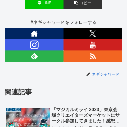
LINE
コピー
#ネギシャワーＰをフォローする
ネギシャワーＰ
関連記事
「マジカルミライ 2023」東京会
日記・雑記
場クリエイターズマーケットにサ
ークル参加してきました！感想
文！