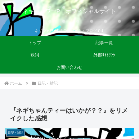
ネギシャワーP オフィシャルサイト
ネギシャワーPの公式サイト・ブログです
トップ
記事一覧
歌詞
外部ｻｲﾄﾘﾝｸ
お問い合わせ
ホーム
日記・雑記
『ネギちゃんティーはいかが？？』をリメ
イクした感想
日記・雑記