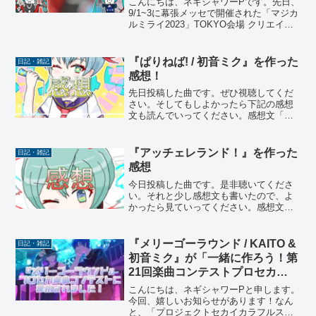
こんにちは、ネギシャワーPです。先日、
9/1~3に幕張メッセで開催された「マジカ
ルミライ2023」TOKYO会場 クリエイタ
ーズマーケットにサークル参加してきま
した！今回もたくさんの人々にお越しい
ただき感謝カンゲキです！今回、大阪に
『ぱりねば! / 初音ミク』を作った
日記・雑記
引き続き...
感想！
先日投稿した曲です。ぜひ視聴してくだ
さい。そしてもしよかったら下記の感想
文も読んでいってください。感想文「ネ
ギシャワーP」という存在が、自分の中で
大きくなってきた実感が溢れました。そ
れは中学生のとき「他人という鏡に映し
『アッチェレランド！』を作った
日記・雑記
た自分を見て、自分を知...
感想
今日投稿した曲です。是非聴いてくださ
い。それと少し感想文も書いたので、よ
かったら見ていってください。感想文カ
ノン進行は花火だと思います。
Ⅰ→Ⅴ→Ⅵ系の動きが飛び抜けて爽やか
な印象を与え、多幸感の溢れるサウンド
『メリーゴーラウンド / KAITO &
日記・雑記
が乗りやすいので、その衝撃は花火...
初音ミク』が「一緒に作ろう！第
21回楽曲コンテストプロセカ
NEXT」で採用されました！感
こんにちは、ネギシャワーPと申します。
謝！
今回、嬉しいお知らせがあります！なん
と、「プロジェクトセカイカラフルステ