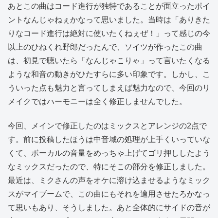
あとこの曲はコード進行が独特であることが面立ったポイ
ントなんじゃねぇかなって思いました。当時は「ありきた
りなコード進行は絶対に使いたくねぇぜ！」って感じの今
以上のひねくれ野郎だったんで、ソイツが作ったこの曲
は、初見で聴いたら「なんじゃこりゃ」って言いたくなる
ような和音の動きがひたすらに多い印象です。しかし、こ
ういった点も魅力と言ってしまえば魅力なので、今回のリ
メイクではハーモニーは全く修正しませんでした。
今回、メインで修正したのはミックスとアレンジの2点で
す。前に投稿したほうは中音域の処理が上手くいっていな
くて、ボーカルの音量をめっちゃ上げてゴリ押ししたよう
なミックスだったので、特にそこの部分を修正しました。
最近は、ミクさんの声をオケに溶け込ませるようなミック
スがマイブームで、この曲にもそれを適用させたろかなっ
て思いもあり、そうしました。あと全体的にサイドの音が