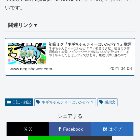
いです。
関連リンク▼
初音ミク『ネギちゃんティーはいかが？？』歌詞
ネギちゃんティーはいかが？？ / 初音ミク歌：初音ミク作
詞作曲：加賀(ネギシャワーＰ)伝説のネギを見つけて は
や十年今わたしはカフェでひとり、居眠り深い森の中で
小鳥さんとたわむれて暇を持て余すデイズ のらりくらり
ネットサーフィンI'm a...
2021.04.08
www.negishower.com
日記・雑記
ネギちゃんティーはいかが？？
感想文
シェアする
X
Facebook
はてブ