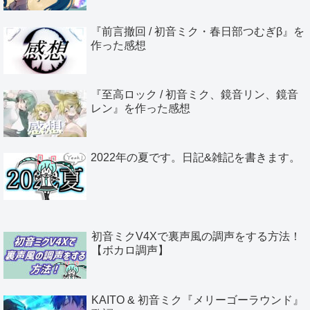
『前言撤回 / 初音ミク・春日部つむぎβ』を
作った感想
『至高ロック / 初音ミク、鏡音リン、鏡音
レン』を作った感想
2022年の夏です。日記&雑記を書きます。
初音ミクV4Xで裏声風の調声をする方法！
【ボカロ調声】
KAITO & 初音ミク『メリーゴーラウンド』