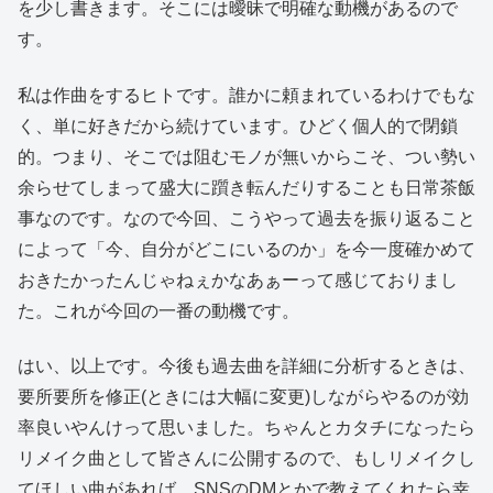
を少し書きます。そこには曖昧で明確な動機があるので
す。
私は作曲をするヒトです。誰かに頼まれているわけでもな
く、単に好きだから続けています。ひどく個人的で閉鎖
的。つまり、そこでは阻むモノが無いからこそ、つい勢い
余らせてしまって盛大に躓き転んだりすることも日常茶飯
事なのです。なので今回、こうやって過去を振り返ること
によって「今、自分がどこにいるのか」を今一度確かめて
おきたかったんじゃねぇかなあぁーって感じておりまし
た。これが今回の一番の動機です。
はい、以上です。今後も過去曲を詳細に分析するときは、
要所要所を修正(ときには大幅に変更)しながらやるのが効
率良いやんけって思いました。ちゃんとカタチになったら
リメイク曲として皆さんに公開するので、もしリメイクし
てほしい曲があれば、SNSのDMとかで教えてくれたら幸