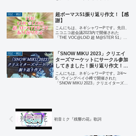
ージ！feat.初音ミク」(以下”プロセカ”)と
いうリズムゲームの運営が主催する「一
緒に作ろう！第21回楽曲コンテストプロ
超ボーマス51振り返り作文！【感
日記・雑記
セカNE...
謝】
こんにちは、ネギシャワーPです。先日、
ニコニコ超会議2023内で開催された
「THE VOC@LOiD 超 M@STER 51」に
2日間サークル参加してきました！ニコニ
コ超会議には初参加で、めっちゃ楽しか
ったです！今回の記事では当日の様子を
「SNOW MIKU 2023」クリエイ
日記・雑記
全...
ターズマーケットにサークル参加
してきました！振り返り作文！
【感謝】
こんにちは、ネギシャワーPです。2/4〜
5、ウイングベイ小樽で開催された
「SNOW MIKU 2023」クリエイターズマ
ーケットに「ネギシャワーパーティ」で
サークル参加してきました！今回もたく
さんのリスナーにお越しいただけて、感
謝カンゲキ雨...
初音ミク『残響の花』歌詞