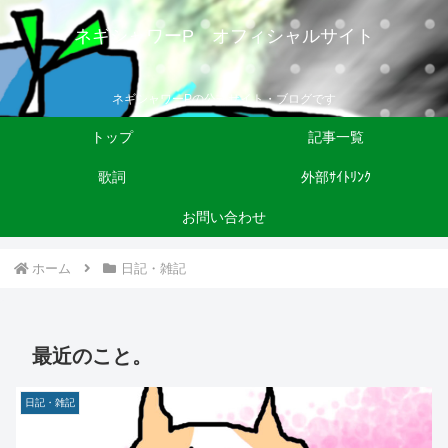
ネギシャワーP オフィシャルサイト
ネギシャワーPの公式サイト・ブログです
トップ
記事一覧
歌詞
外部ｻｲﾄﾘﾝｸ
お問い合わせ
ホーム
日記・雑記
最近のこと。
日記・雑記