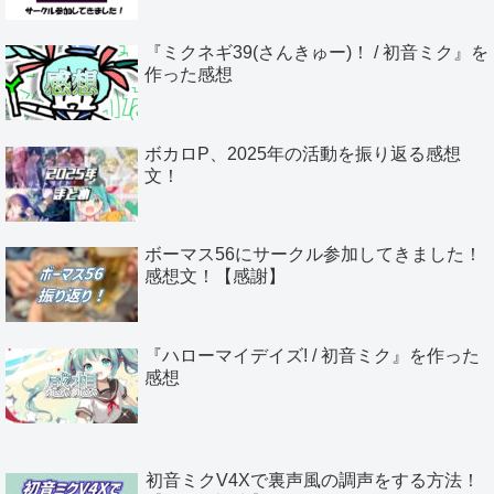
『ミクネギ39(さんきゅー)！ / 初音ミク』を
作った感想
ボカロP、2025年の活動を振り返る感想
文！
ボーマス56にサークル参加してきました！
感想文！【感謝】
『ハローマイデイズ! / 初音ミク』を作った
感想
初音ミクV4Xで裏声風の調声をする方法！