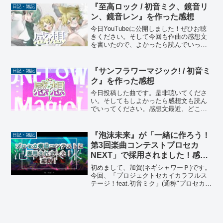
行を押さえながらメロディを弾いてみた
『至高ロック / 初音ミク、鏡音リ
日記・雑記
ら、想像以上に良い旋...
ン、鏡音レン』を作った感想
今日YouTubeに公開しました！ぜひお聴
きください。そして今回も作曲の感想文
を書いたので、よかったら読んでいって
ください。感想文子供のころよく聴いて
いたボカロ曲はもう作者諸共消えてしま
っているものもいくつかあるのですが、
『サンフラワーマジック! / 初音ミ
日記・雑記
そういう過去に憧れ...
ク』を作った感想
今日投稿した曲です。是非聴いてくださ
い。そしてもしよかったら感想文も読ん
でいってください。感想文最近、どこの
家にも庭にひまわりばかりが咲いていま
す。夥しい数の茶色い花が円形に聳え、
その周りを取り囲み手を伸ばしている黄
『泡沫未来』が「一緒に作ろう！
日記・雑記
色い花びら。ひどく強烈な...
第3回楽曲コンテストプロセカ
NEXT」で採用されました！感
謝！
初めまして、加賀(ネギシャワーＰ)です。
今回、「プロジェクトセカイカラフルス
テージ！feat.初音ミク」(通称"プロセカ")
というリズムゲームの運営が主催する
「一緒に作ろう！第3回楽曲コンテストプ
ロセカNEXT」にて、私とミクさんで作っ
た曲...