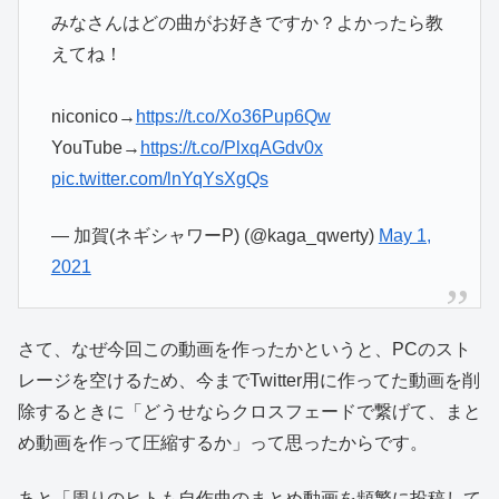
みなさんはどの曲がお好きですか？よかったら教
えてね！
niconico→
https://t.co/Xo36Pup6Qw
YouTube→
https://t.co/PlxqAGdv0x
pic.twitter.com/lnYqYsXgQs
— 加賀(ネギシャワーP) (@kaga_qwerty)
May 1,
2021
さて、なぜ今回この動画を作ったかというと、PCのスト
レージを空けるため、今までTwitter用に作ってた動画を削
除するときに「どうせならクロスフェードで繋げて、まと
め動画を作って圧縮するか」って思ったからです。
あと「周りのヒトも自作曲のまとめ動画を頻繁に投稿して