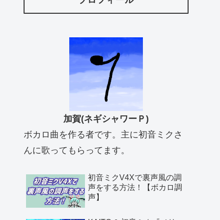
プロフィール
加賀(ネギシャワーＰ)
ボカロ曲を作る者です。主に初音ミクさ
んに歌ってもらってます。
初音ミクV4Xで裏声風の調
声をする方法！【ボカロ調
声】