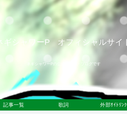
ネギシャワーP オフィシャルサイ
ネギシャワーPの公式サイト・ブログです
記事一覧
歌詞
外部ｻｲﾄﾘﾝｸ