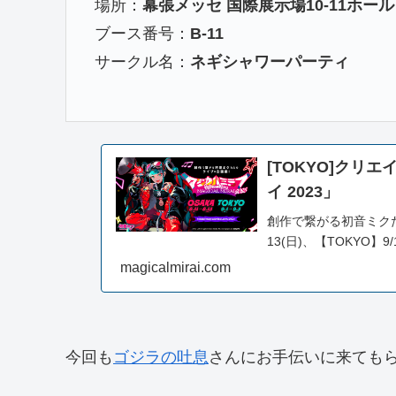
場所：
幕張メッセ 国際展示場10-11ホール
ブース番号：
B-11
サークル名：
ネギシャワーパーティ
[TOKYO]ク
イ 2023」
創作で繋がる初音ミクた
13(日)、【TOKYO】9
magicalmirai.com
今回も
ゴジラの吐息
さんにお手伝いに来ても