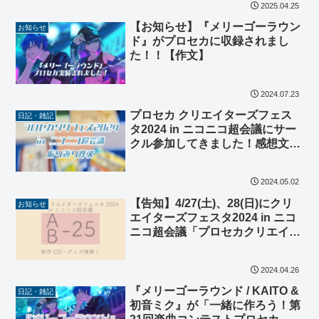
2025.04.25
【お知らせ】『メリーゴーラウン
お知らせ
ド』がプロセカに収録されまし
た！！【作文】
2024.07.23
プロセカ クリエイターズフェス
日記・雑記
タ2024 in ニコニコ超会議にサー
クル参加してきました！感想文！
【感謝】
2024.05.02
【告知】4/27(土)、28(日)にクリ
お知らせ
エイターズフェスタ2024 in ニコ
ニコ超会議「プロセカクリエイタ
ーズマーケット」にサークル参加
します！新作CD情報！
2024.04.26
【A(B)-25】
『メリーゴーラウンド / KAITO &
日記・雑記
初音ミク』が「一緒に作ろう！第