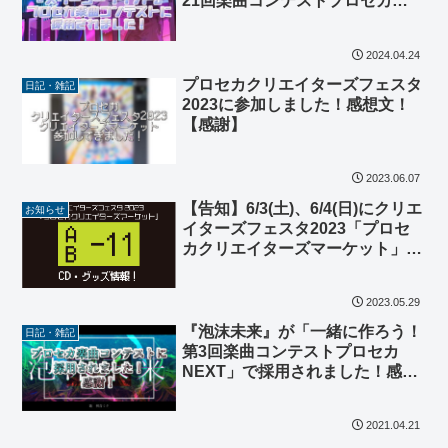
21回楽曲コンテストプロセカ
NEXT」で採用されました！感
謝！
2024.04.24
プロセカクリエイターズフェスタ
日記・雑記
2023に参加しました！感想文！
【感謝】
2023.06.07
【告知】6/3(土)、6/4(日)にクリエ
お知らせ
イターズフェスタ2023「プロセ
カクリエイターズマーケット」に
サークル参加します！新作グッズ
情報！【A(B)-11】
2023.05.29
『泡沫未来』が「一緒に作ろう！
日記・雑記
第3回楽曲コンテストプロセカ
NEXT」で採用されました！感
謝！
2021.04.21