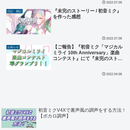
2022.07.09
『未完のストーリー / 初音ミク』
日記・雑記
を作った感想
2022.07.08
【ご報告】『初音ミク「マジカル
お知らせ
ミライ 10th Anniversary」楽曲
コンテスト』にて『未完のストー
リー』が準グランプリに選ばれま
した！！【感謝】
2022.04.08
初音ミクV4Xで裏声風の調声をする方法！
【ボカロ調声】