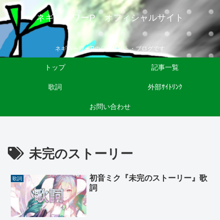
ネギシャワーP オフィシャルサイト
ネギシャワーPの公式サイト・ブログです
トップ
記事一覧
歌詞
外部ｻｲﾄﾘﾝｸ
お問い合わせ
未完のストーリー
初音ミク『未完のストーリー』歌
歌詞
詞