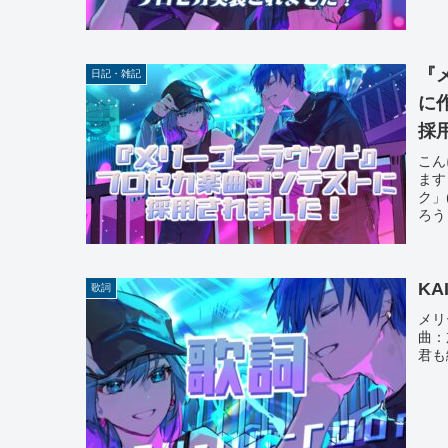
『メ
日記・雑記
に
採
こん
ます
ク」
ろう
K
歌詞
メリ
曲：
君も纏