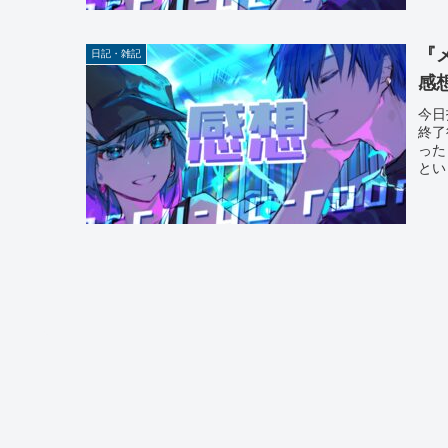
『メ
日記・雑記
感
今日
終了
った
とい