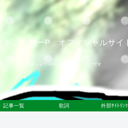
ネギシャワーP オフィシャルサイ
ネギシャワーPの公式サイト・ブログです
記事一覧
歌詞
外部ｻｲﾄﾘﾝｸ