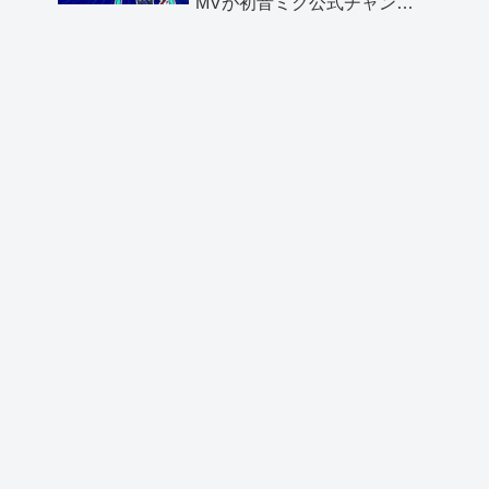
MVが初音ミク公式チャンネ
ルより公開されました！
【感謝】