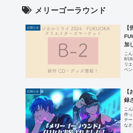
メリーゴーラウンド
【告
お知らせ
F
加
こん
8/
リエ
ベン
【
お知らせ
録
こん
作っ
テー
なさ