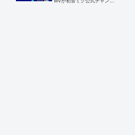
MVが初音ミク公式チャンネ
ルより公開されました！
【感謝】