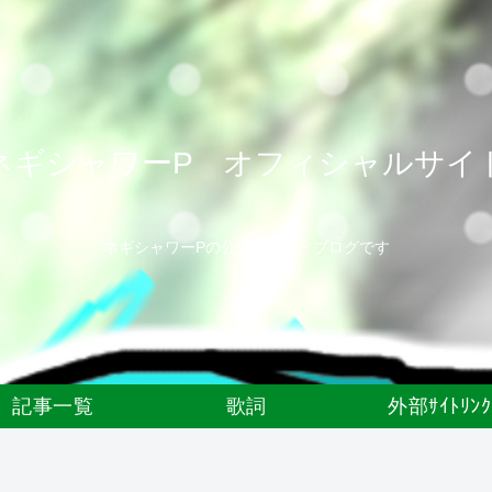
ネギシャワーP オフィシャルサイ
ネギシャワーPの公式サイト・ブログです
記事一覧
歌詞
外部ｻｲﾄﾘﾝｸ