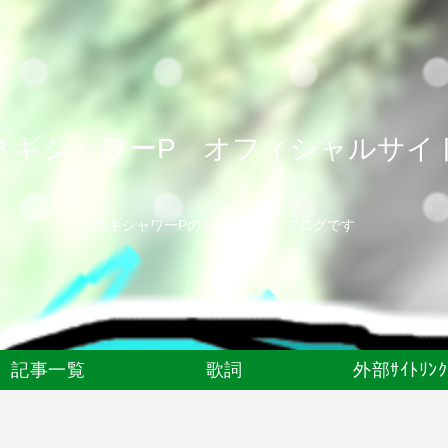
ネギシャワーP オフィシャルサイ
ネギシャワーPの公式サイト・ブログです
記事一覧
歌詞
外部ｻｲﾄﾘﾝｸ