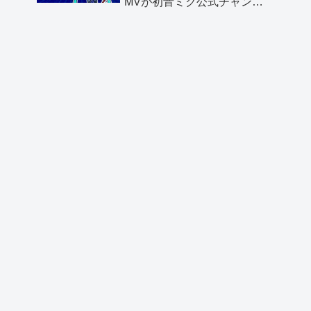
MVが初音ミク公式チャンネ
ルより公開されました！
【感謝】