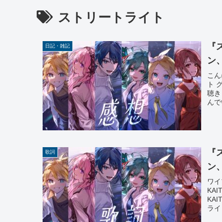
ストリートライト
『
日記・雑記
ン
こん
ト 
聴き
んで
『
歌詞
ン
ワイ
KA
KA
ライ