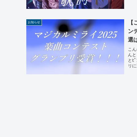
【
お知らせ
ン
選
こん
んと
とﾋ
リに