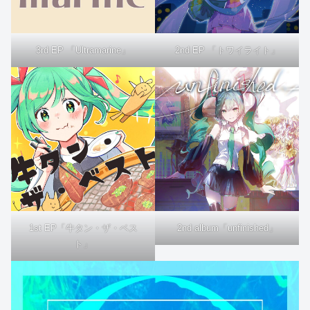
3rd EP 「Ultramarine」
2nd EP 「トワイライト」
1st EP「牛タン・ザ・ベス
2nd album「unfinished」
ト」