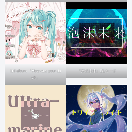
3rd album 「How was your da
『泡沫未来』DLカード
y?」