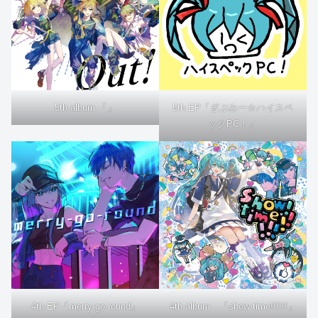
5th album 「」
5th EP「ぎぶみー☆ハイスペ
ックPC！」
4th EP「merry-go-round」
4th album 「show time!!!!!!」